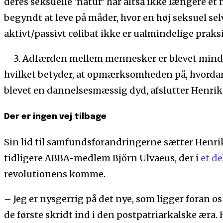
deres seksuelle ‘natur’ har altså ikke længere 
begyndt at leve på måder, hvor en høj seksuel selv
aktivt/passivt cølibat ikke er ualmindelige praksi
– 3. Adfærden mellem mennesker er blevet mindre
hvilket betyder, at opmærksomheden på, hvorda
blevet en dannelsesmæssig dyd, afslutter Henrik 
Der er ingen vej tilbage
Sin lid til samfundsforandringerne sætter Henrik
tidligere ABBA-medlem Björn Ulvaeus, der i
et d
revolutionens komme.
– Jeg er nysgerrig på det nye, som ligger foran os 
de første skridt ind i den postpatriarkalske æra. H