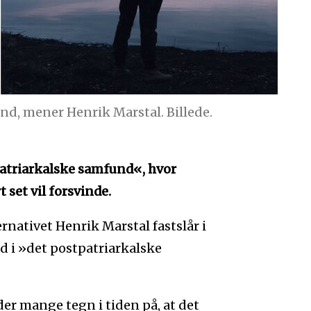
und, mener Henrik Marstal. Billede.
tpatriarkalske samfund«, hvor
 set vil forsvinde.
rnativet Henrik Marstal fastslår i
 ind i »det postpatriarkalske
er mange tegn i tiden på, at det