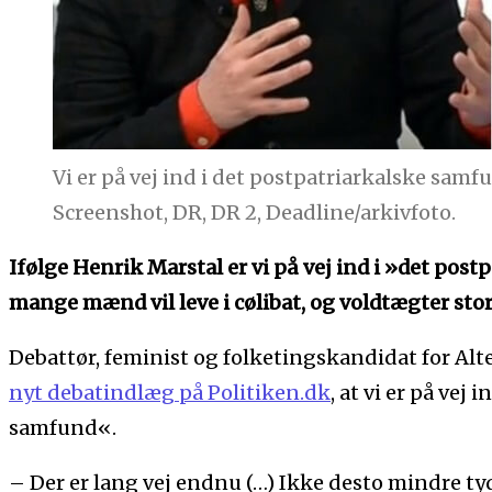
Vi er på vej ind i det postpatriarkalske samf
Screenshot, DR, DR 2, Deadline/arkivfoto.
Ifølge Henrik Marstal er vi på vej ind i »det pos
mange mænd vil leve i cølibat, og voldtægter stort
Debattør, feminist og folketingskandidat for Alte
nyt debatindlæg på Politiken.dk
, at vi er på vej
samfund«.
– Der er lang vej endnu (…) Ikke desto mindre tyd