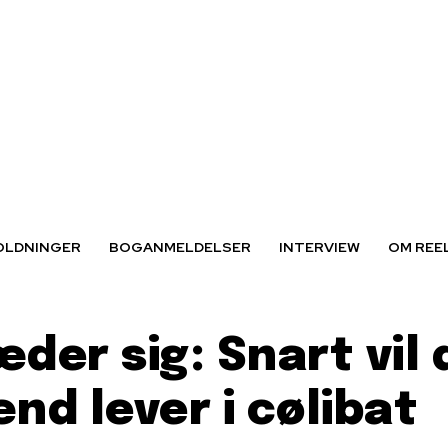
OLDNINGER
BOGANMELDELSER
INTERVIEW
OM REE
der sig: Snart vil 
nd lever i cølibat