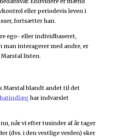
et medansvar. Endvidere er mænd
kontrol eller periodevis leven i
sser, fortsætter han.
 ego- eller individbaseret,
n man interagerer med andre, er
Marstal listen.
 Marstal blandt andet til det
ebatindlæg
har indvarslet
nu, når vi efter tusinder af år tager
er (dvs. i den vestlige verden) sker