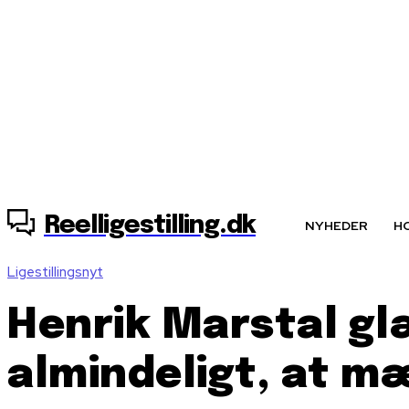
8. august, 2026
Reelligestilling.dk
NYHEDER
H
Ligestillingsnyt
Henrik Marstal glæ
almindeligt, at mæ