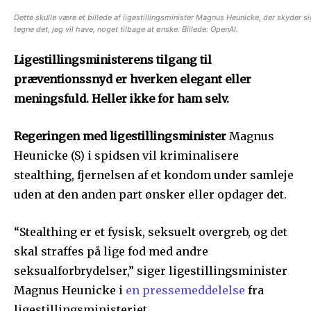
Dette skulle være et billede af ligestillingsminister Magnus Heunicke, der skyder sig 
tegne det, jeg vil have, noget tilbage at ønske. Billede: OpenAI.
Ligestillingsministerens tilgang til
præventionssnyd er hverken elegant eller
meningsfuld. Heller ikke for ham selv.
Regeringen med ligestillingsminister
Magnus
Heunicke (S) i spidsen vil kriminalisere
stealthing, fjernelsen af et kondom under samleje
uden at den anden part ønsker eller opdager det.
“Stealthing er et fysisk, seksuelt overgreb, og det
skal straffes på lige fod med andre
seksualforbrydelser,” siger ligestillingsminister
Magnus Heunicke i
en pressemeddelelse
fra
ligestillingsministeriet.