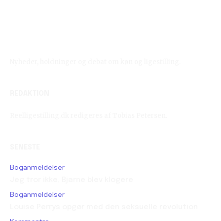
Reelligestilling.dk
Nyheder, holdninger og debat om køn og ligestilling.
REDAKTION
Reelligestilling.dk redigeres af Tobias Petersen.
SENESTE
Boganmeldelser
Jeg tror ikke, Bjarne blev klogere
Boganmeldelser
Louise Perrys opgør med den seksuelle revolution