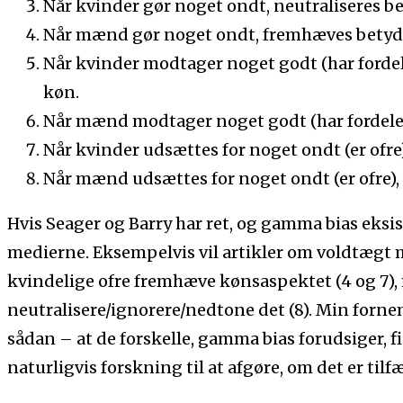
Når kvinder gør noget ondt, neutraliseres b
Når mænd gør noget ondt, fremhæves betyd
Når kvinder modtager noget godt (har fordel
køn.
Når mænd modtager noget godt (har fordele
Når kvinder udsættes for noget ondt (er ofr
Når mænd udsættes for noget ondt (er ofre),
Hvis Seager og Barry har ret, og gamma bias eksist
medierne. Eksempelvis vil artikler om voldtæ
kvindelige ofre fremhæve kønsaspektet (4 og 7),
neutralisere/ignorere/nedtone det (8). Min fornem
sådan – at de forskelle, gamma bias forudsiger, 
naturligvis forskning til at afgøre, om det er tilf