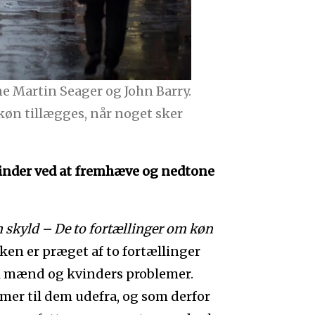
e Martin Seager og John Barry.
 køn tillægges, når noget sker
inder ved at fremhæve og nedtone
in skyld – De to fortællinger om køn
ikken er præget af to fortællinger
il mænd og kvinders problemer.
er til dem udefra, og som derfor