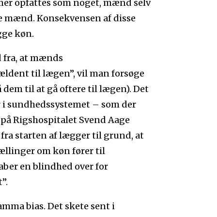
emer opfattes som noget, mænd selv
ndre mænd. Konsekvensen af disse
gge køn.
 fra, at mænds
ldent til lægen”, vil man forsøge
em til at gå oftere til lægen). Det
ger i sundhedssystemet – som der
 på Rigshospitalet Svend Aage
a starten af lægger til grund, at
ællinger om køn fører til
aber en blindhed over for
”.
mma bias. Det skete sent i