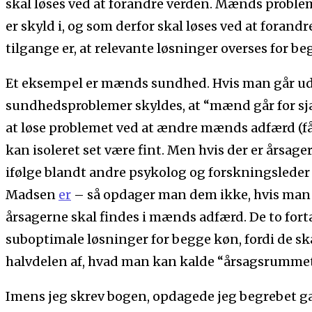
skal løses ved at forandre verden. Mænds probl
er skyld i, og som derfor skal løses ved at fora
tilgange er, at relevante løsninger overses for be
Et eksempel er mænds sundhed. Hvis man går ud
sundhedsproblemer skyldes, at “mænd går for sjæ
at løse problemet ved at ændre mænds adfærd (få d
kan isoleret set være fint. Men hvis der er årsa
ifølge blandt andre psykolog og forskningsleder
Madsen
er
– så opdager man dem ikke, hvis man fr
årsagerne skal findes i mænds adfærd. De to fort
suboptimale løsninger for begge køn, fordi de sk
halvdelen af, hvad man kan kalde “årsagsrummet
Imens jeg skrev bogen, opdagede jeg begrebet ga