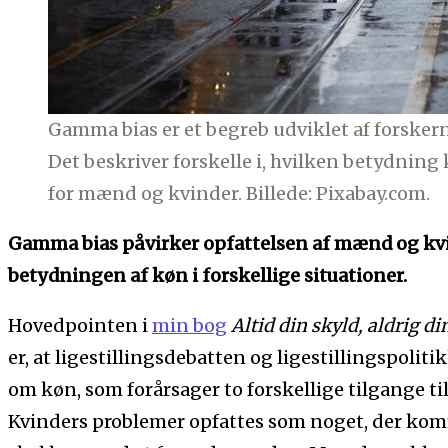
Gamma bias er et begreb udviklet af forskern
Det beskriver forskelle i, hvilken betydning
for mænd og kvinder. Billede: Pixabay.com.
Gamma bias påvirker opfattelsen af mænd og kv
betydningen af køn i forskellige situationer.
Hovedpointen i
min bog
Altid din skyld, aldrig d
er, at ligestillingsdebatten og ligestillingspolit
om køn, som forårsager to forskellige tilgange t
Kvinders problemer opfattes som noget, der komm