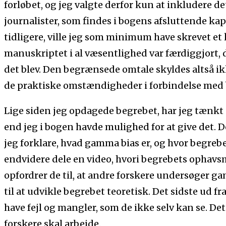
forløbet, og jeg valgte derfor kun at inkludere det
journalister, som findes i bogens afsluttende ka
tidligere, ville jeg som minimum have skrevet et
manuskriptet i al væsentlighed var færdiggjort, da
det blev. Den begrænsede omtale skyldes altså i
de praktiske omstændigheder i forbindelse med b
Lige siden jeg opdagede begrebet, har jeg tænkt p
end jeg i bogen havde mulighed for at give det. D
jeg forklare, hvad gamma bias er, og hvor begrebe
endvidere dele en video, hvori begrebets ophavsm
opfordrer de til, at andre forskere undersøger 
til at udvikle begrebet teoretisk. Det sidste ud f
have fejl og mangler, som de ikke selv kan se. Det
forskere skal arbejde.