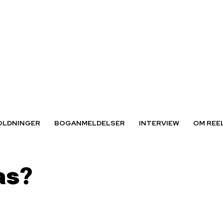
OLDNINGER
BOGANMELDELSER
INTERVIEW
OM REE
as?