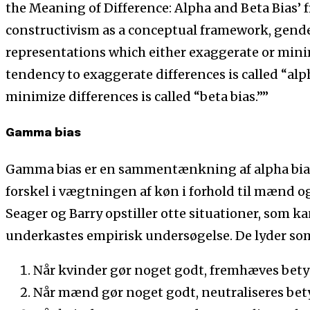
the Meaning of Difference: Alpha and Beta Bias’ 
constructivism as a conceptual framework, gende
representations which either exaggerate or mini
tendency to exaggerate differences is called “alp
minimize differences is called “beta bias.””
Gamma bias
Gamma bias er en sammentænkning af alpha bias,
forskel i vægtningen af køn i forhold til mænd og
Seager og Barry opstiller otte situationer, som 
underkastes empirisk undersøgelse. De lyder som
Når kvinder gør noget godt, fremhæves bet
Når mænd gør noget godt, neutraliseres bet