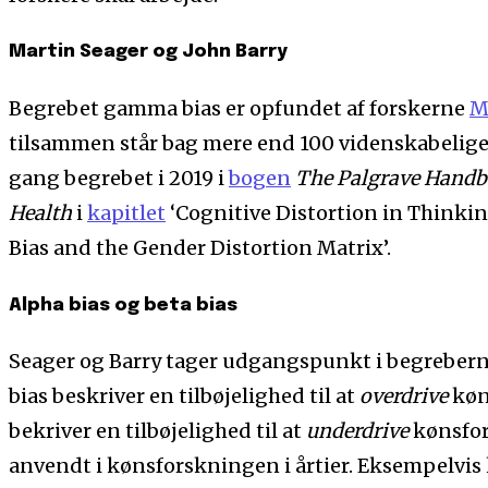
Martin Seager og John Barry
Begrebet gamma bias er opfundet af forskerne
M
tilsammen står bag mere end 100 videnskabelige 
gang begrebet i 2019 i
bogen
The Palgrave Handb
Health
i
kapitlet
‘Cognitive Distortion in Think
Bias and the Gender Distortion Matrix’.
Alpha bias og beta bias
Seager og Barry tager udgangspunkt i begreberne
bias beskriver en tilbøjelighed til at
overdrive
køn
bekriver en tilbøjelighed til at
underdrive
kønsfor
anvendt i kønsforskningen i årtier. Eksempelvis