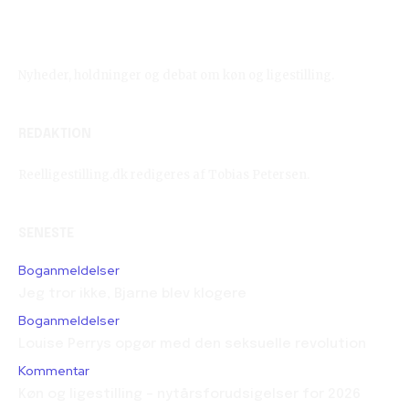
Reelligestilling.dk
Nyheder, holdninger og debat om køn og ligestilling.
REDAKTION
Reelligestilling.dk redigeres af Tobias Petersen.
SENESTE
Boganmeldelser
Jeg tror ikke, Bjarne blev klogere
Boganmeldelser
Louise Perrys opgør med den seksuelle revolution
Kommentar
Køn og ligestilling – nytårsforudsigelser for 2026