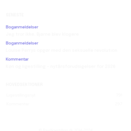
SENESTE
Boganmeldelser
Jeg tror ikke, Bjarne blev klogere
Boganmeldelser
Louise Perrys opgør med den seksuelle revolution
Kommentar
Køn og ligestilling – nytårsforudsigelser for 2026
HOVEDSEKTIONER
Ligestillingsnyt
791
Kommentar
297
© Reelligestilling.dk 2014-2024