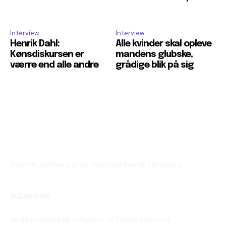
Interview
Interview
Henrik Dahl:
Alle kvinder skal opleve
Kønsdiskursen er
mandens glubske,
værre end alle andre
grådige blik på sig
Reelligestilling.dk
Nyheder, holdninger og debat om køn og ligestilling.
REDAKTION
Reelligestilling.dk redigeres af Tobias Petersen.