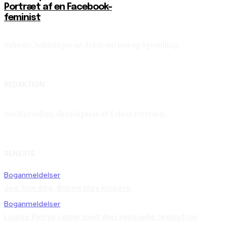
Portræt af en Facebook-
feminist
Nyheder, holdninger og debat om køn og ligestilling.
REDAKTION
Reelligestilling.dk redigeres af Tobias Petersen.
SENESTE
Boganmeldelser
Jeg tror ikke, Bjarne blev klogere
Boganmeldelser
Louise Perrys opgør med den seksuelle revolution