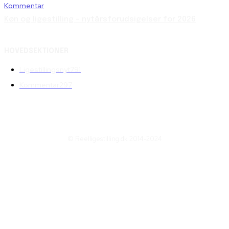
Kommentar
Køn og ligestilling – nytårsforudsigelser for 2026
HOVEDSEKTIONER
Ligestillingsnyt
791
Kommentar
297
© Reelligestilling.dk 2014-2024