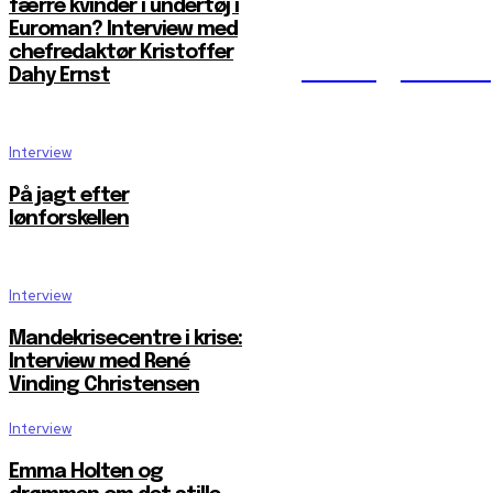
færre kvinder i undertøj i
Euroman? Interview med
chefredaktør Kristoffer
Reelligestilli
Dahy Ernst
Interview
På jagt efter
lønforskellen
Interview
Mandekrisecentre i krise:
Interview med René
Vinding Christensen
Interview
Emma Holten og