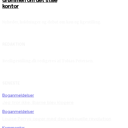
drømmen om det stille
kontor
Nyheder, holdninger og debat om køn og ligestilling.
REDAKTION
Reelligestilling.dk redigeres af Tobias Petersen.
SENESTE
Boganmeldelser
Jeg tror ikke, Bjarne blev klogere
Boganmeldelser
Louise Perrys opgør med den seksuelle revolution
Kommentar