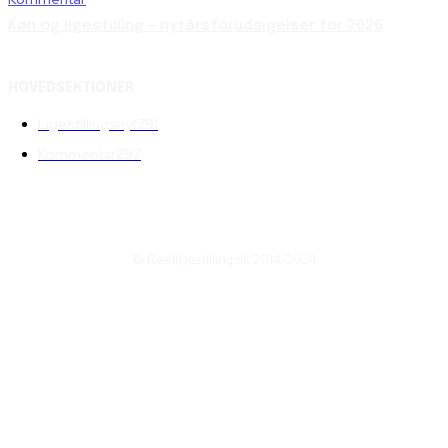
Køn og ligestilling – nytårsforudsigelser for 2026
HOVEDSEKTIONER
Ligestillingsnyt
791
Kommentar
297
© Reelligestilling.dk 2014-2024