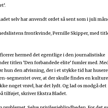
t’.
adet selv har anvendt ordet så sent som i juli mån
dslistens frontkvinde, Pernille Skipper, med tit
ficerer hermed det egentlige i den journalistiske
under titlen ’Den forbandede elite’ fumler med. Me
 hun den afvisning, der i et stykke tid har huseret
en-segmentet over, at der skulle findes en kulture
ikke noget vrøvl, har det lydt. Og lad os modgå det
 tilføjet, skriver Ekstra Bladet.
p problemet. Selve privilegieblindheden. For det g