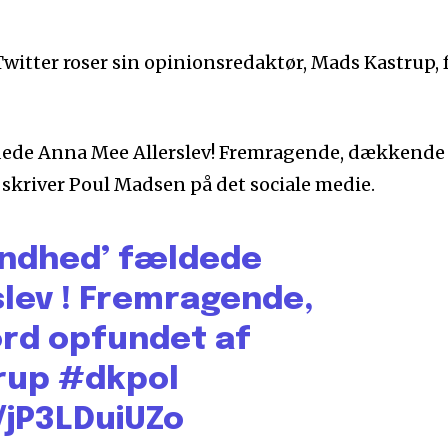
Twitter roser sin opinionsredaktør, Mads Kastrup, 
ldede Anna Mee Allerslev! Fremragende, dækkende
skriver Poul Madsen på det sociale medie.
lindhed’ fældede
lev
! Fremragende,
rd opfundet af
rup
#dkpol
/jP3LDuiUZo