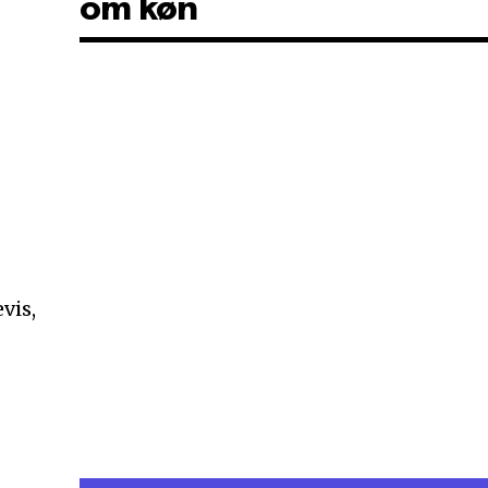
om køn
vis,