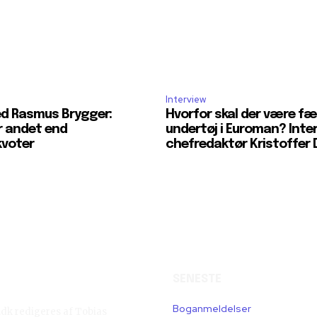
Interview
ed Rasmus Brygger:
Hvorfor skal der være fær
r andet end
undertøj i Euroman? Inte
kvoter
chefredaktør Kristoffer 
SENESTE
Boganmeldelser
g.dk redigeres af Tobias