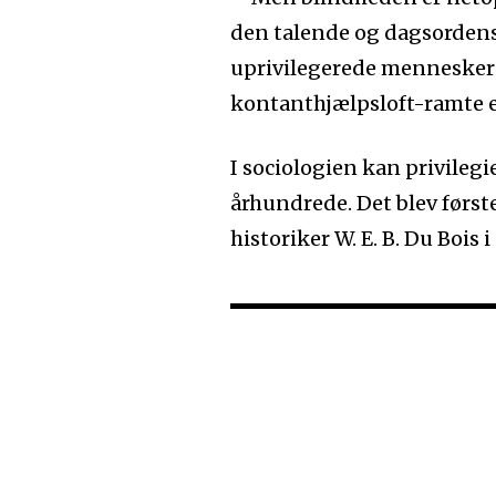
den talende og dagsordens
uprivilegerede menneskers 
kontanthjælpsloft-ramte ell
I sociologien kan privilegi
århundrede. Det blev først
historiker W. E. B. Du Bois i