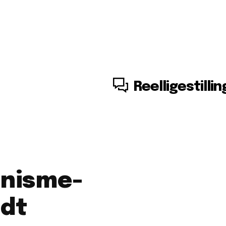
6. august, 2026
Reelligestillin
inisme-
ndt