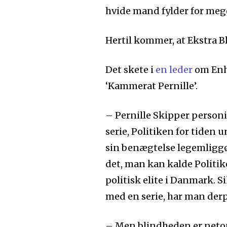
hvide mand fylder for mege
Hertil kommer, at Ekstra Bl
Det skete i
en leder
om Enhe
‘Kammerat Pernille’.
– Pernille Skipper
personi
serie, Politiken for tiden 
sin benægtelse legemliggør
det, man kan kalde Politik
politisk elite i Danmark. S
med en serie, har man derpå
– Men blindheden
er neto