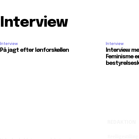
Interview
Interview
Interview
På jagt efter lønforskellen
Interview m
Feminisme e
bestyrelses
REDAKTION
Reelligestilling.dk
Reelligestillin