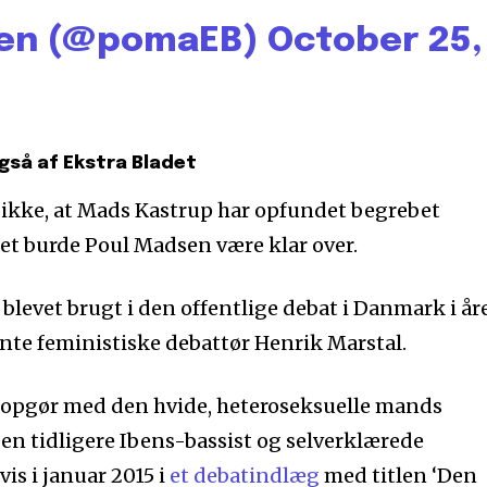
sen (@pomaEB)
October 25,
også af Ekstra Bladet
 ikke, at Mads Kastrup har opfundet begrebet
et burde Poul Madsen være klar over.
blevet brugt i den offentlige debat i Danmark i åre
nte feministiske debattør Henrik Marstal.
t opgør med den hvide, heteroseksuelle mands
den tidligere Ibens-bassist og selverklærede
s i januar 2015 i
et debatindlæg
med titlen ‘Den