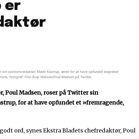
 er
daktør
r sin opinionsredaktør, Mads Kastrup, æren for at have opfundet begrebet
ons, fotograf: Finn Årup Nielsen/Poul Madsen på Twitter.
r, Poul Madsen, roser på Twitter sin
strup, for at have opfundet et »fremragende,
 godt ord, synes Ekstra Bladets chefredaktør, Poul