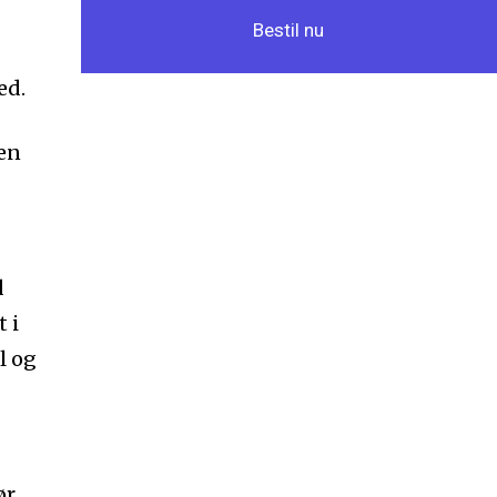
Bestil nu
ed.
len
d
 i
l og
ør