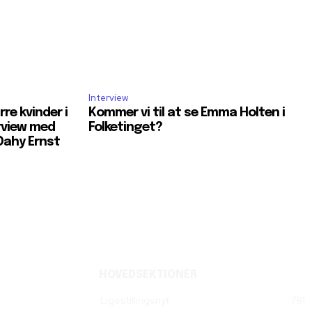
Interview
re kvinder i
Kommer vi til at se Emma Holten i
rview med
Folketinget?
Dahy Ernst
HOVEDSEKTIONER
Ligestillingsnyt
791