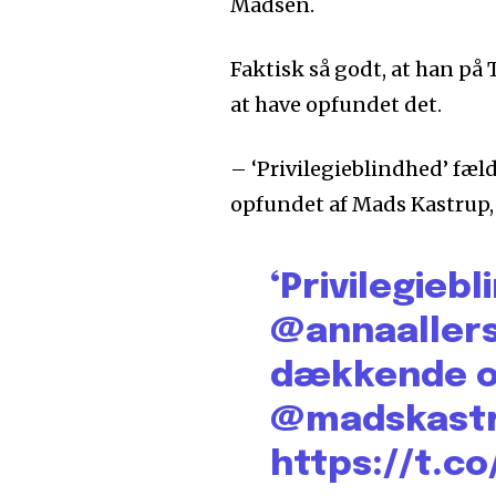
Madsen.
Faktisk så godt, at han på 
at have opfundet det.
– ‘Privilegieblindhed’ fæ
opfundet af Mads Kastrup, 
‘Privilegieb
@annaallers
dækkende o
@madskast
https://t.co