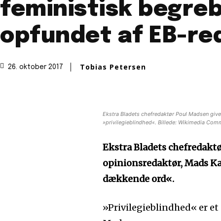
feministisk begreb
opfundet af EB-re
Tobias Petersen
26. oktober 2017
Ekstra Bladets chefredaktør Poul Madsen give
»privilegieblindhed«. Billede: Wikimedia Comm
Ekstra Bladets chefredaktø
opinionsredaktør, Mads Ka
dækkende ord«.
»Privilegieblindhed« er et