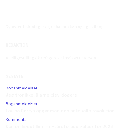
Reelligestilling.dk
Nyheder, holdninger og debat om køn og ligestilling.
REDAKTION
Reelligestilling.dk redigeres af Tobias Petersen.
SENESTE
Boganmeldelser
Jeg tror ikke, Bjarne blev klogere
Boganmeldelser
Louise Perrys opgør med den seksuelle revolution
Kommentar
Køn og ligestilling – nytårsforudsigelser for 2026