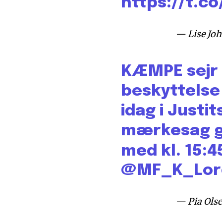
https://t.c
— Lise Joh
KÆMPE sejr f
beskyttelse
idag i Justit
mærkesag gør
med kl. 15:
@MF_K_Lor
— Pia Ols