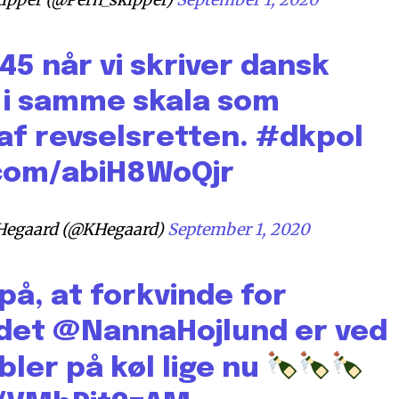
45 når vi skriver dansk
e i samme skala som
af revselsretten.
#dkpol
.com/abiH8WoQjr
 Hegaard (@KHegaard)
September 1, 2020
å, at forkvinde for
det
@NannaHojlund
er ved
ler på køl lige nu