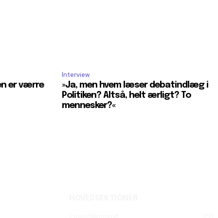
Interview
en er værre
»Ja, men hvem læser debatindlæg i
Politiken? Altså, helt ærligt? To
mennesker?«
HOVEDSEKTIONER
Ligestillingsnyt
791