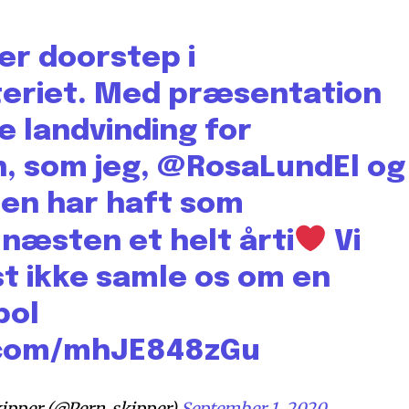
der doorstep i
steriet. Med præsentation
 landvinding for
n, som jeg,
@RosaLundEl
og
ten
har haft som
 næsten et helt årti
Vi
 ikke samle os om en
pol
r.com/mhJE848zGu
kipper (@Pern_skipper)
September 1, 2020