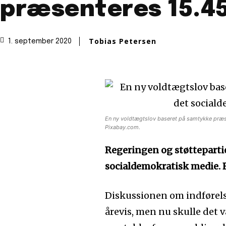
præsenteres 15.4
Tobias Petersen
1. september 2020
En ny voldtægtslov baseret på samtykke præsen
Pixabay.com.
Regeringen og støttepartie
socialdemokratisk medie. F
Diskussionen om indførels
årevis, men nu skulle det 