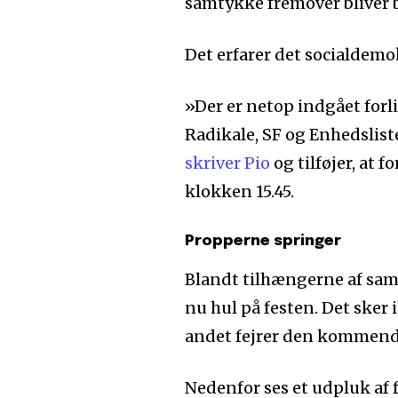
samtykke fremover bliver 
Det erfarer det socialdemo
»Der er netop indgået forl
Radikale, SF og Enhedslis
skriver Pio
og tilføjer, at 
klokken 15.45.
Propperne springer
Blandt tilhængerne af sam
nu hul på festen. Det sker 
andet fejrer den kommend
Nedenfor ses et udpluk af 