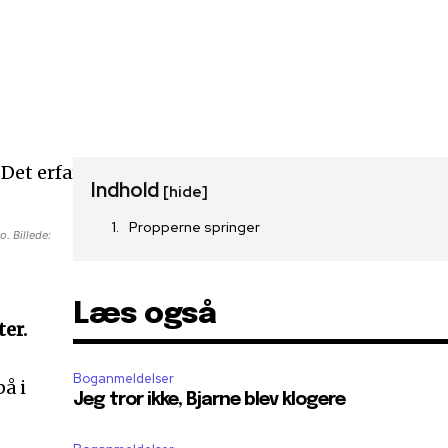
Indhold
[hide]
Propperne springer
. Billede:
Læs også
er.
Boganmeldelser
å i
Jeg tror ikke, Bjarne blev klogere