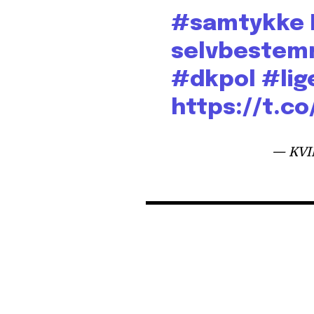
#samtykke
selvbestemm
#dkpol
#lig
https://t.c
— KVI