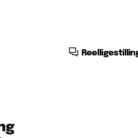
8. august, 2026
Reelligestillin
ng