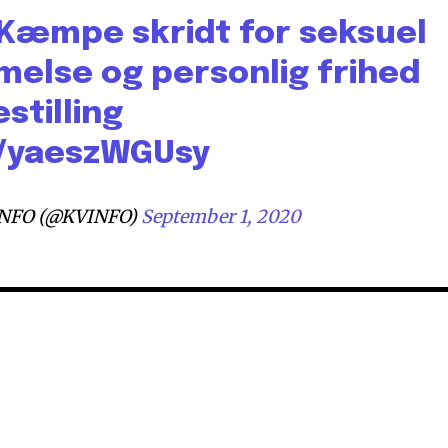
Kæmpe skridt for seksuel
else og personlig frihed
estilling
o/yaeszWGUsy
NFO (@KVINFO)
September 1, 2020