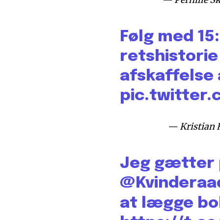
Følg med 15:
retshistori
afskaffelse 
pic.twitter
— Kristian
Jeg gætter p
@Kvinderaa
at lægge bob