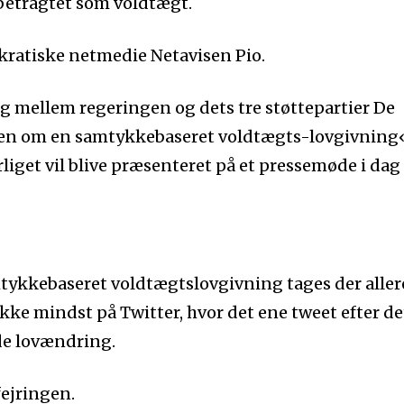
betragtet som voldtægt.
kratiske netmedie Netavisen Pio.
ig mellem regeringen og dets tre støttepartier De
ten om en samtykkebaseret voldtægts-lovgivning
forliget vil blive præsenteret på et pressemøde i dag
tykkebaseret voldtægtslovgivning tages der alle
ikke mindst på Twitter, hvor det ene tweet efter de
e lovændring.
fejringen.