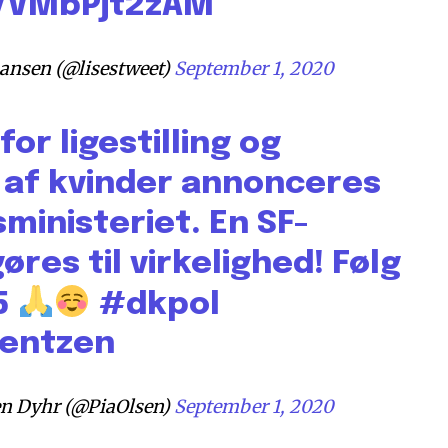
o/VMbPjt2zAM
ansen (@lisestweet)
September 1, 2020
or ligestilling og
 af kvinder annonceres
sministeriet. En SF-
es til virkelighed! Følg
45
#dkpol
entzen
en Dyhr (@PiaOlsen)
September 1, 2020