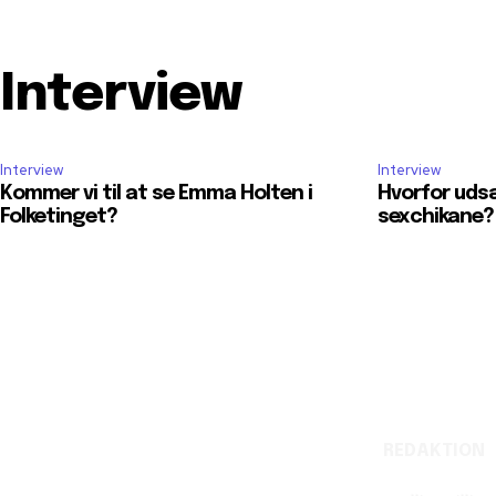
Interview
Interview
Interview
Kommer vi til at se Emma Holten i
Hvorfor udsæ
Folketinget?
sexchikane?
REDAKTION
Reelligestilling.dk