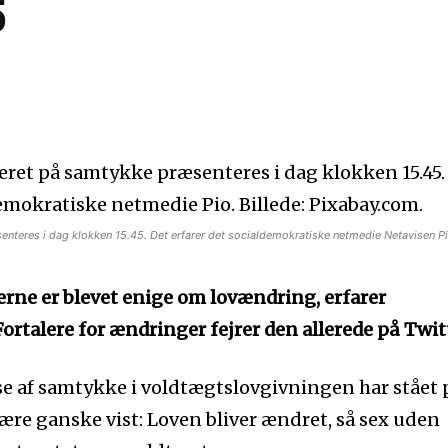
5
teres i dag klokken 15.45. Det erfarer det socialdemokratiske netmedie Netavisen Pio
rne er blevet enige om lovændring, erfarer
ortalere for ændringer fejrer den allerede på Twitt
e af samtykke i voldtægtslovgivningen har stået p
være ganske vist: Loven bliver ændret, så sex uden