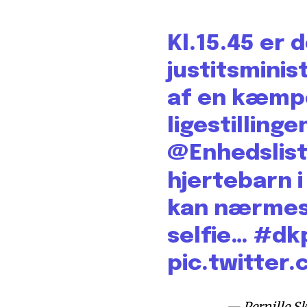
Kl.15.45 er 
justitsmini
af en kæmpe
ligestillinge
@Enhedslis
hjertebarn i
kan nærmest
selfie…
#dk
pic.twitte
— Pernille S