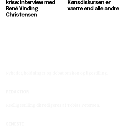
krise: Interview med
Kønsdiskursen er
René Vinding
værre end alle andre
Christensen
Reelligestilling.dk
Nyheder, holdninger og debat om køn og ligestilling.
REDAKTION
Reelligestilling.dk redigeres af Tobias Petersen.
SENESTE