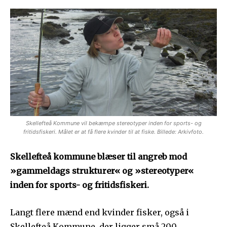
Skellefteå Kommune vil bekæmpe stereotyper inden for sports- og
fritidsfiskeri. Målet er at få flere kvinder til at fiske. Billede: Arkivfoto.
Skellefteå kommune blæser til angreb mod
»gammeldags strukturer« og »stereotyper«
inden for sports- og fritidsfiskeri.
Langt flere mænd end kvinder fisker, også i
Skellefteå Kommune, der ligger små 200