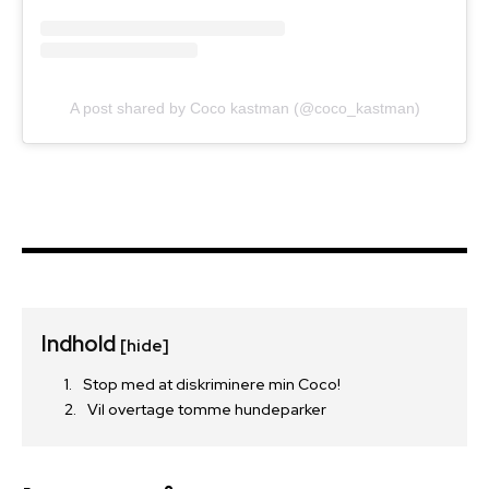
A post shared by Coco kastman (@coco_kastman)
Indhold
[hide]
Stop med at diskriminere min Coco!
Vil overtage tomme hundeparker