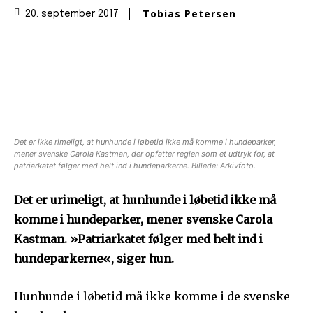
Tobias Petersen
20. september 2017
Det er ikke rimeligt, at hunhunde i løbetid ikke må komme i hundeparker,
mener svenske Carola Kastman, der opfatter reglen som et udtryk for, at
patriarkatet følger med helt ind i hundeparkerne. Billede: Arkivfoto.
Det er urimeligt, at hunhunde i løbetid ikke må
komme i hundeparker, mener svenske Carola
Kastman. »Patriarkatet følger med helt ind i
hundeparkerne«, siger hun.
Hunhunde i løbetid må ikke komme i de svenske