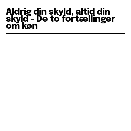
Aldrig din skyld, altid din
skyld - De to fortællinger
om køn