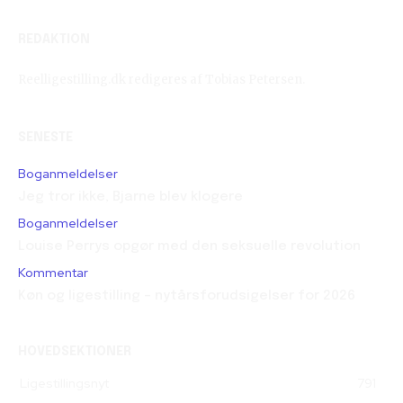
REDAKTION
Reelligestilling.dk redigeres af Tobias Petersen.
SENESTE
Boganmeldelser
Jeg tror ikke, Bjarne blev klogere
Boganmeldelser
Louise Perrys opgør med den seksuelle revolution
Kommentar
Køn og ligestilling – nytårsforudsigelser for 2026
HOVEDSEKTIONER
Ligestillingsnyt
791