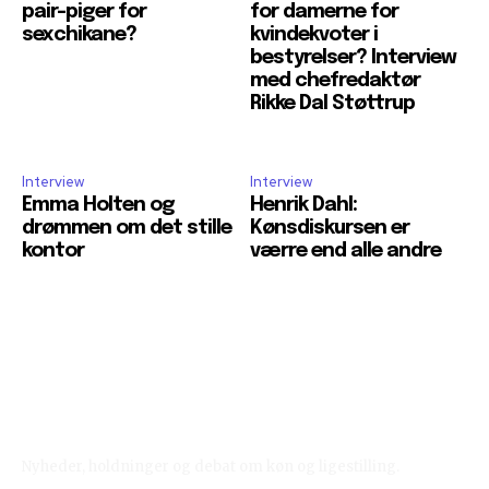
pair-piger for
for damerne for
sexchikane?
kvindekvoter i
bestyrelser? Interview
med chefredaktør
Rikke Dal Støttrup
Interview
Interview
Emma Holten og
Henrik Dahl:
drømmen om det stille
Kønsdiskursen er
kontor
værre end alle andre
Reelligestilling.dk
Nyheder, holdninger og debat om køn og ligestilling.