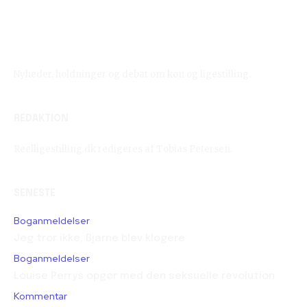
Reelligestilling.dk
Nyheder, holdninger og debat om køn og ligestilling.
REDAKTION
Reelligestilling.dk redigeres af Tobias Petersen.
SENESTE
Boganmeldelser
Jeg tror ikke, Bjarne blev klogere
Boganmeldelser
Louise Perrys opgør med den seksuelle revolution
Kommentar