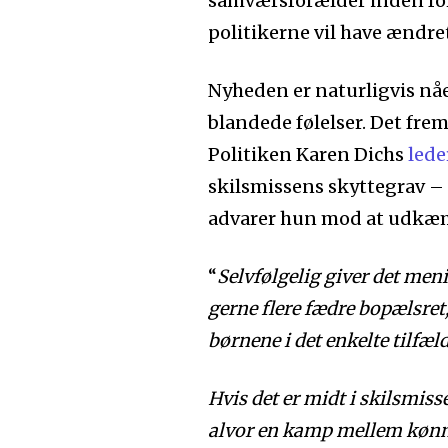
samværsforælder inden for 
politikerne vil have ændret
Nyheden er naturligvis nå
blandede følelser. Det frem
Politiken Karen Dichs
lede
skilsmissens skyttegrav –
advarer hun mod at udkæm
“
Selvfølgelig giver det meni
gerne flere fædre bopælsret
børnene i det enkelte tilfæld
Hvis det er midt i skilsmiss
alvor en kamp mellem kønn