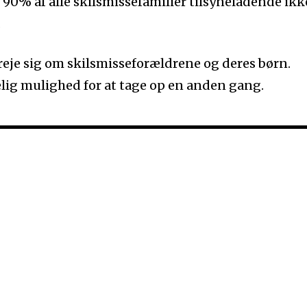
at 90% af alle skilsmissefamilier tilsyneladende ikk
.
eje sig om skilsmisseforældrene og deres børn.
elig mulighed for at tage op en anden gang.