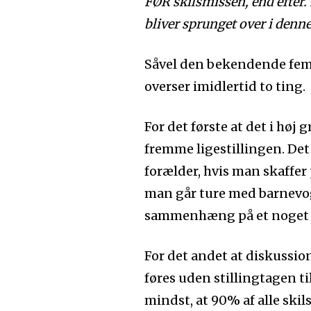
FØR skilsmissen, end efter. E
bliver sprunget over i denn
Såvel den bekendende femi
overser imidlertid to ting.
For det første at det i høj
fremme ligestillingen. Det
forælder, hvis man skaffer
man går ture med barnevog
sammenhæng på et noget ne
For det andet at diskussio
føres uden stillingtagen t
mindst, at 90% af alle skil