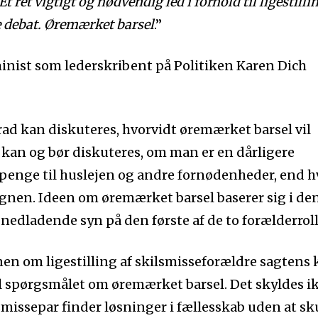
t ret vigtigt og nødvendig led i forhold til ligestilli
e debat. Øremærket barsel
.”
nist som lederskribent på Politiken Karen Dich
 grad kan diskuteres, hvorvidt øremærket barsel vil
 kan og bør diskuteres, om man er en dårligere
 penge til huslejen og andre fornødenheder, end h
nen. Ideen om øremærket barsel baserer sig i de
dladende syn på den første af de to forælderroll
nen om ligestilling af skilsmisseforældre sagtens
il spørgsmålet om øremærket barsel. Det skyldes i
smissepar finder løsninger i fællesskab uden at sk