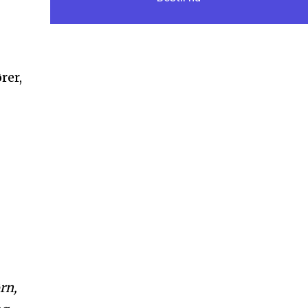
rer,
rn,