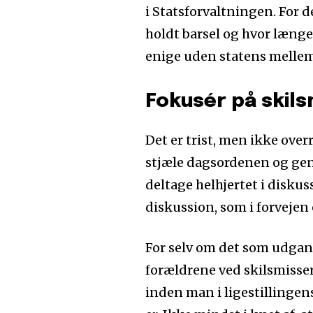
i Statsforvaltningen. For d
holdt barsel og hvor længe
enige uden statens melle
Fokusér på skils
Det er trist, men ikke over
stjæle dagsordenen og gen
deltage helhjertet i diskus
diskussion, som i forvejen 
For selv om det som udgang
forældrene ved skilsmisser
inden man i ligestillingen