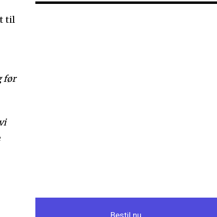
 til
 før
vi
e
Bestil nu