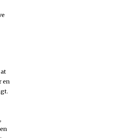
ve
 at
r en
gt.
,
den