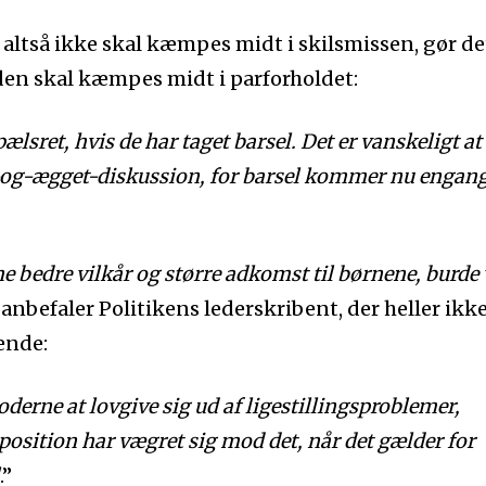
ltså ikke skal kæmpes midt i skilsmissen, gør det
den skal kæmpes midt i parforholdet:
lsret, hvis de har taget barsel. Det er vanskeligt at
og-ægget-diskussion, for barsel kommer nu engang
ne bedre vilkår og større adkomst til børnene, burde 
, anbefaler Politikens lederskribent, der heller ikk
ende:
oderne at lovgive sig ud af ligestillingsproblemer,
osition har vægret sig mod det, når det gælder for
.”