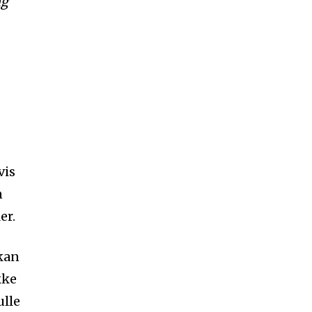
ng
vis
n
er.
 kan
kke
ulle