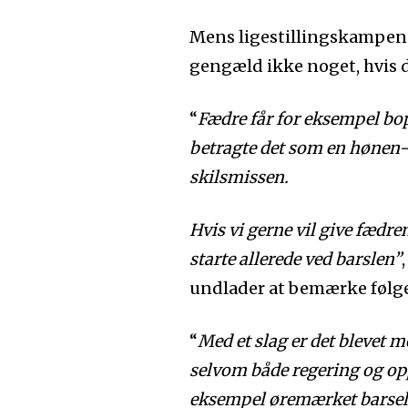
Mens ligestillingskampen a
gengæld ikke noget, hvis 
“
Fædre får for eksempel bopæ
betragte det som en hønen-
skilsmissen.
Hvis vi gerne vil give fædre
starte allerede ved barslen”
undlader at bemærke følg
“
Med et slag er det blevet m
selvom både regering og opp
eksempel øremærket barsel