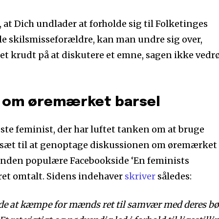
at Dich undlader at forholde sig til Folketinges
lle skilsmisseforældre, kan man undre sig over,
t krudt på at diskutere et emne, sagen ikke vedrø
e om øremærket barsel
ste feminist, der har luftet tanken om at bruge
fsæt til at genoptage diskussionen om øremærket
hånden populære Facebookside ‘En feminists
ret omtalt. Sidens indehaver
skriver
således:
ynde at kæmpe for mænds ret til samvær med deres bø