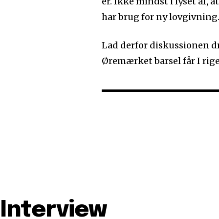
er. Ikke mindst i lyset af, 
har brug for ny lovgivning
Lad derfor diskussionen dr
Øremærket barsel får I rig
Interview