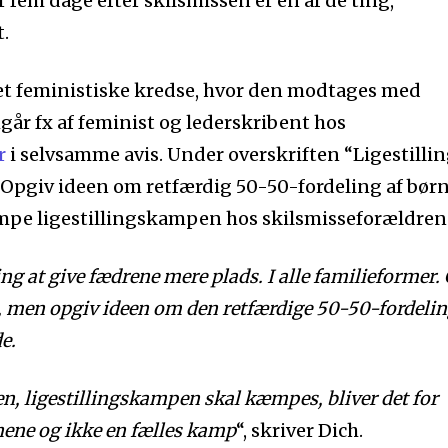
fem dage efter skilsmissen er en af de ting,
.
et feministiske kredse, hvor den modtages med
går fx af feminist og lederskribent hos
r
i selvsamme avis. Under overskriften “Ligestillin
 Opgiv ideen om retfærdig 50-50-fordeling af bør
pe ligestillingskampen hos skilsmisseforældren
ng at give fædrene mere plads. I alle familieformer. 
, men opgiv ideen om den retfærdige 50-50-fordelin
e.
en, ligestillingskampen skal kæmpes, bliver det for
ene og ikke en fælles kamp
“, skriver Dich.