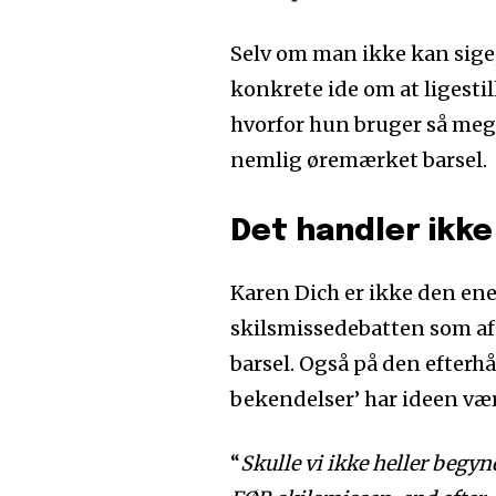
Selv om man ikke kan sige, 
konkrete ide om at ligesti
hvorfor hun bruger så mege
nemlig øremærket barsel.
Det handler ikk
Karen Dich er ikke den ene
skilsmissedebatten som a
barsel. Også på den efter
bekendelser’ har ideen væ
“
Skulle vi ikke heller beg