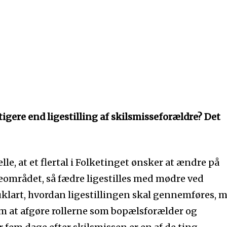
igere end ligestilling af skilsmisseforældre? Det
le, at et flertal i Folketinget ønsker at ændre på
eområdet, så fædre ligestilles med mødre ved
uklart, hvordan ligestillingen skal gennemføres, 
 om at afgøre rollerne som bopælsforælder og