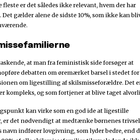
e fleste er det således ikke relevant, hvem der har
. Det gælder alene de sidste 10%, som ikke kan bli
mværende.
missefamilierne
raskende, at man fra feministisk side forsøger at
opføre debatten om øremærket barsel i stedet for
sionen om ligestilling af skilsmisseforældre. Det e
er kompleks, og som fortjener at blive taget alvorli
spunkt kan virke som en god ide at ligestille
, er det nødvendigt at medtænke børnenes trivsel
s navn indfører lovgivning, som lyder bedre, end 