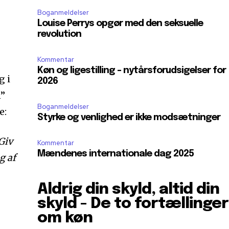
Boganmeldelser
Louise Perrys opgør med den seksuelle
revolution
Kommentar
Køn og ligestilling – nytårsforudsigelser for
g i
2026
n”
Boganmeldelser
e:
Styrke og venlighed er ikke modsætninger
Giv
Kommentar
Mændenes internationale dag 2025
g af
Aldrig din skyld, altid din
skyld - De to fortællinger
om køn