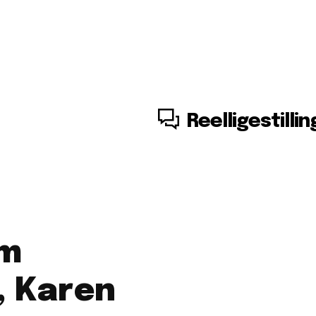
8. august, 2026
Reelligestillin
om
, Karen