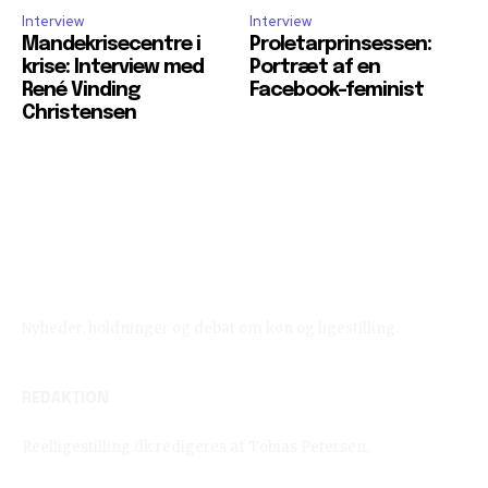
Interview
Interview
Mandekrisecentre i
Proletarprinsessen:
krise: Interview med
Portræt af en
René Vinding
Facebook-feminist
Christensen
Reelligestilling.dk
Nyheder, holdninger og debat om køn og ligestilling.
REDAKTION
Reelligestilling.dk redigeres af Tobias Petersen.