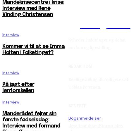
Mandekrisecentre i krise:
Interview med René
Vinding Christensen
Reelligestilli
Interview
Nyheder, holdninger og debat
Kommer vi til at se Emma
om køn og ligestilling.
Holten i Folketinget?
REDAKTION
Interview
Reelligestilling.dk redigeres af
På jagt efter
Tobias Petersen.
lønforskellen
Interview
SENESTE
Manderådet fejrer sin
Boganmeldelser
første fødselsdag:
Interview med formand
Jeg tror ikke, Bjarne blev