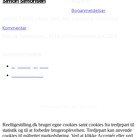
Simon Simonsen
klogere
Boganmeldelser
Louise Perrys opgør med den seksuelle revolution
Kommentar
Køn og ligestilling – nytårsforudsigelser for 2026
HOVEDSEKTIONER
Ligestillingsnyt
791
Kommentar
297
© Reelligestilling.dk 2014-2024
Reelligestilling.dk bruger egne cookies samt cookies fra tredjepart til
statistik og til at forbedre brugeroplevelsen. Tredjepart kan anvende
cookies til målrettet markedsføring. Ved at klikke Acceptér eller ved