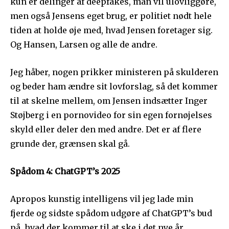
kun er delinger af deepfakes, man vil ulovliggøre,
men også Jensens eget brug, er politiet nødt hele
tiden at holde øje med, hvad Jensen foretager sig.
Og Hansen, Larsen og alle de andre.
Jeg håber, nogen prikker ministeren på skulderen
og beder ham ændre sit lovforslag, så det kommer
til at skelne mellem, om Jensen indsætter Inger
Støjberg i en pornovideo for sin egen fornøjelses
skyld eller deler den med andre. Det er af flere
grunde der, grænsen skal gå.
Spådom 4: ChatGPT’s 2025
Apropos kunstig intelligens vil jeg lade min
fjerde og sidste spådom udgøre af ChatGPT’s bud
på, hvad der kommer til at ske i det nye år.