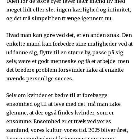
Uden for de store byer lever især mænd liv med
meget lidt eller slet ingen kærlighed og intimitet,
og det må simpelthen trænge igennem nu.
Hvad man kan gøre ved det, er en anden snak. Den
enkelte mand kan forbedre sine muligheder ved at
uddanne sig, flytte til en større by, passe på sig
selv, være et godt menneske og få et arbejde, men
det bredere problem forsvinder ikke af enkelte
mænds personlige succes.
Selv om kvinder er bedre til at forebygge
ensomhed og til at leve med det, må man ikke
glemme, at der også findes kvinder, som er
ensomme. Ensomhed er et træk ved vores
samfund, vores kultur, vores tid. 2025 bliver året,
hvor ensomheden slår igennem som emne i