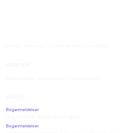
Reelligestilling.dk
Nyheder, holdninger og debat om køn og ligestilling.
REDAKTION
Reelligestilling.dk redigeres af Tobias Petersen.
SENESTE
Boganmeldelser
Jeg tror ikke, Bjarne blev klogere
Boganmeldelser