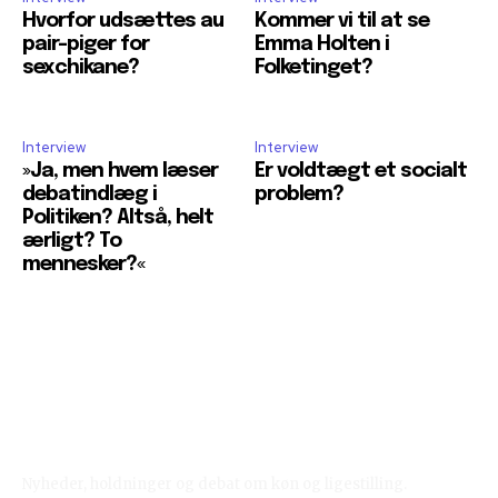
Hvorfor udsættes au
Kommer vi til at se
pair-piger for
Emma Holten i
sexchikane?
Folketinget?
Interview
Interview
»Ja, men hvem læser
Er voldtægt et socialt
debatindlæg i
problem?
Politiken? Altså, helt
ærligt? To
mennesker?«
Reelligestilling.dk
Nyheder, holdninger og debat om køn og ligestilling.