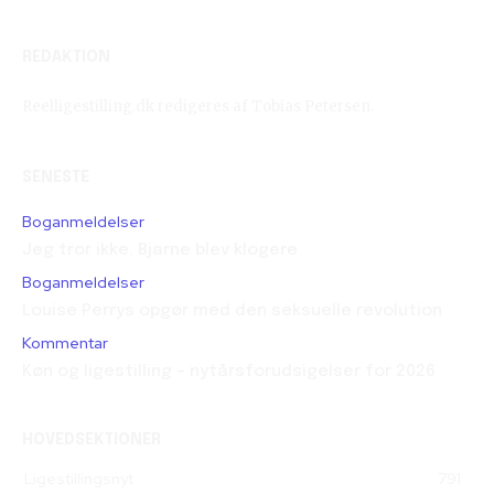
REDAKTION
Reelligestilling.dk redigeres af Tobias Petersen.
SENESTE
Boganmeldelser
Jeg tror ikke, Bjarne blev klogere
Boganmeldelser
Louise Perrys opgør med den seksuelle revolution
Kommentar
Køn og ligestilling – nytårsforudsigelser for 2026
HOVEDSEKTIONER
Ligestillingsnyt
791