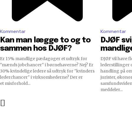
Kommentar
Kommentar
Kan man lægge to og to
DJØF svi
sammen hos DJØF?
mandlig
Er 15% mandlige pædagoger et udtryk for
DJØF vil have fl
"mænds jobchancer" i børnehaverne? Nej? Er
lederstillinger
30% kvindelige ledere så udtryk for "kvinders
handling på området. Fagfo
lederchancer" i virksomhederne? Der er
jurister, økon
et misforhold...
samfundsviden
meddeler...