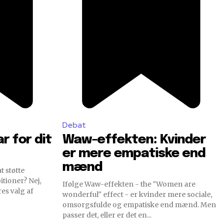
Debat
r for dit
Waw-effekten: Kvinder
er mere empatiske end
mænd
t støtte
tioner? Nej,
Ifølge Waw-effekten - the "Women are
es valg af
wonderful" effect - er kvinder mere sociale,
omsorgsfulde og empatiske end mænd. Men
passer det, eller er det en...