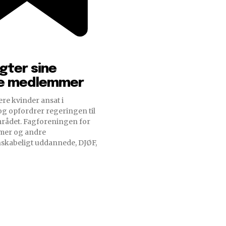
gter sine
e medlemmer
ere kvinder ansat i
 og opfordrer regeringen til
reningen for
omer og andre
skabeligt uddannede, DJØF,