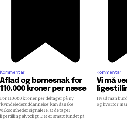
Kommentar
Kommentar
Aflad og børnesnak for
Vi må ve
110.000 kroner per næse
ligestill
For 110.000 kroner per deltager på ny
Hvad man burde
’kvindelederuddannelse’ kan danske
og hvorfor man
virksomheder signalere, at de tager
ligestilling alvorligt. Det er smart fundet på.