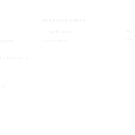
HOVEDSEKTIONER
Ligestillingsnyt
791
Kommentar
297
klogere
en seksuelle
026