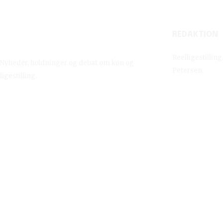
REDAKTION
Reelligestilling.dk
Reelligestillin
Nyheder, holdninger og debat om køn og
Petersen.
ligestilling.