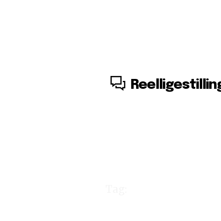
7. august, 2026
Reelligestillin
Tag:
ledelse