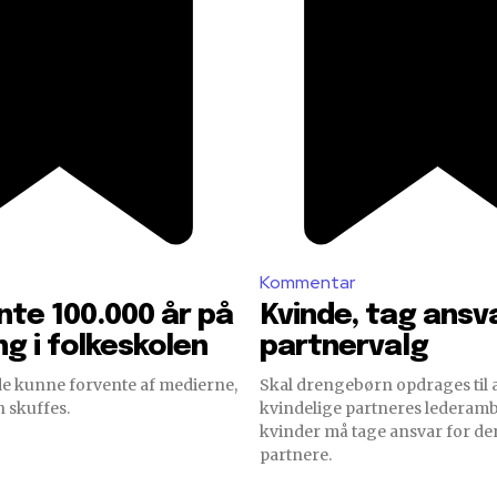
Kommentar
nte 100.000 år på
Kvinde, tag ansva
ing i folkeskolen
partnervalg
 kunne forvente af medierne,
Skal drengebørn opdrages til a
 skuffes.
kvindelige partneres lederambi
kvinder må tage ansvar for der
partnere.