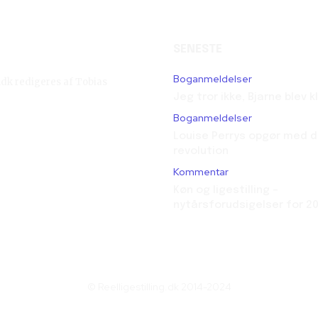
SENESTE
Boganmeldelser
g.dk redigeres af Tobias
Jeg tror ikke, Bjarne blev 
Boganmeldelser
Louise Perrys opgør med d
revolution
Kommentar
Køn og ligestilling –
nytårsforudsigelser for 2
© Reelligestilling.dk 2014-2024