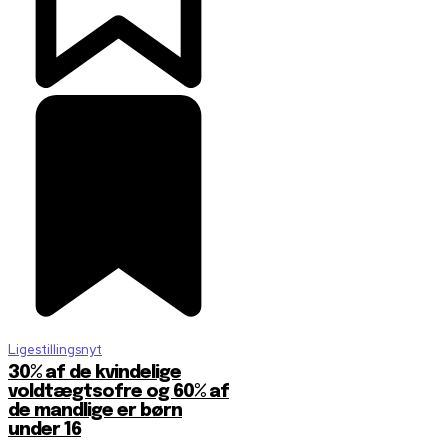
Ligestillingsnyt
30% af de kvindelige
voldtægtsofre og 60% af
de mandlige er børn
under 16