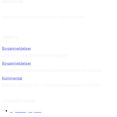
REDAKTION
Reelligestilling.dk redigeres af Tobias Petersen.
SENESTE
Boganmeldelser
Jeg tror ikke, Bjarne blev klogere
Boganmeldelser
Louise Perrys opgør med den seksuelle revolution
Kommentar
Køn og ligestilling – nytårsforudsigelser for 2026
HOVEDSEKTIONER
Ligestillingsnyt
791