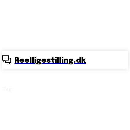
Reelligestilling.dk
Tag:
seksuelle krænkelser