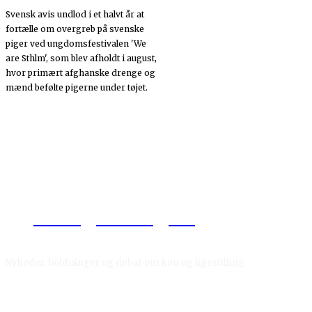
Svensk avis undlod i et halvt år at
fortælle om overgreb på svenske
piger ved ungdomsfestivalen 'We
are Sthlm', som blev afholdt i august,
hvor primært afghanske drenge og
mænd befølte pigerne under tøjet.
Reelligestilling.dk
Nyheder, holdninger og debat om køn og ligestilling.