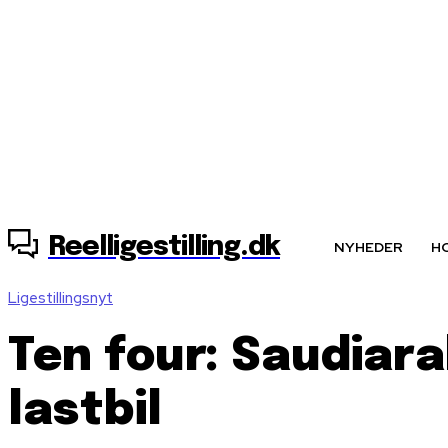
6. august, 2026
Reelligestilling.dk
NYHEDER
H
Ligestillingsnyt
Ten four: Saudiara
lastbil