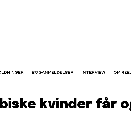
OLDNINGER
BOGANMELDELSER
INTERVIEW
OM REE
biske kvinder får og