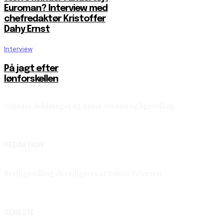
Euroman? Interview med
chefredaktør Kristoffer
Dahy Ernst
Interview
På jagt efter
lønforskellen
Nyheder, holdninger og debat om køn og ligestilling.
REDAKTION
Reelligestilling.dk redigeres af Tobias Petersen.
SENESTE