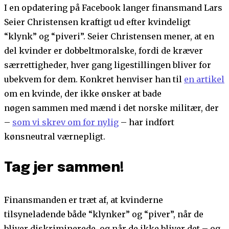
I en opdatering på Facebook langer finansmand Lars
Seier Christensen kraftigt ud efter kvindeligt
“klynk” og “piveri”. Seier Christensen mener, at en
del kvinder er dobbeltmoralske, fordi de kræver
særrettigheder, hver gang ligestillingen bliver for
ubekvem for dem. Konkret henviser han til
en artikel
om en kvinde, der ikke ønsker at bade
nøgen sammen med mænd i det norske militær, der
–
som vi skrev om for nylig
– har indført
kønsneutral værnepligt.
Tag jer sammen!
Finansmanden er træt af, at kvinderne
tilsyneladende både “klynker” og “piver”, når de
bliver diskriminerede, og når de ikke bliver det – og