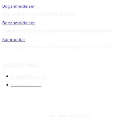
Boganmeldelser
Jeg tror ikke, Bjarne blev klogere
Boganmeldelser
Louise Perrys opgør med den seksuelle revolution
Kommentar
Køn og ligestilling – nytårsforudsigelser for 2026
HOVEDSEKTIONER
Ligestillingsnyt
791
Kommentar
297
© Reelligestilling.dk 2014-2024