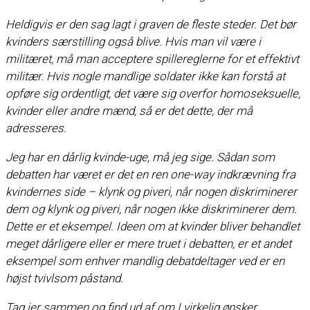
Heldigvis er den sag lagt i graven de fleste steder. Det bør
kvinders særstilling også blive. Hvis man vil være i
militæret, må man acceptere spillereglerne for et effektivt
militær. Hvis nogle mandlige soldater ikke kan forstå at
opføre sig ordentligt, det være sig overfor homoseksuelle,
kvinder eller andre mænd, så er det dette, der må
adresseres.
Jeg har en dårlig kvinde-uge, må jeg sige. Sådan som
debatten har været er det en ren one-way indkrævning fra
kvindernes side – klynk og piveri, når nogen diskriminerer
dem og klynk og piveri, når nogen ikke diskriminerer dem.
Dette er et eksempel. Ideen om at kvinder bliver behandlet
meget dårligere eller er mere truet i debatten, er et andet
eksempel som enhver mandlig debatdeltager ved er en
højst tvivlsom påstand.
Tag jer sammen og find ud af om I virkelig ønsker