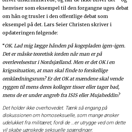
henviser som eksempel til den forgangne uges debat
om hån og trusler i den offentlige debat som
eksempel på det. Lars Seier Christen skriver i
opdateringen følgende:
“
OK. Lad mig lægge hånden på kogepladen igen-igen.
Det er måske teoretisk iorden når man er på
overlevelsestur i Nordsjælland. Men er det OK i en
krigssituation, at man skal finde to forskellige
omklædningsrum? Er det OK at mændene skal vende
ryggen til mens deres kolleger tisser eller tager bad,
mens de er under angreb fra ISIS eller Mujaheddin?
Det holder ikke overhovedet. Tænk så engang på
diskussionen om homoseksuelle, som mange ønsker
udelukket fra militæret, fordi de
…
er utrygge ved om dette
vil skabe uønskede seksuelle spændinger.