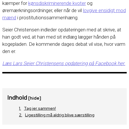
kæmper for
kønsdiskriminerende kvoter
og
øremærkningsordninger, eller når de vil
lovgive ensidigt mod
mænd
i prostitutionssammenhæng.
Seier Christensen indleder opdateringen med at skrive, at
han godt ved, at han med sit indlæg lægger hånden på
kogepladen. De kommende dages debat vil vise, hvor varm
den er.
Læs Lars Seier Christensens opdatering på Facebook her.
Indhold
[hide]
Tag jer sammen!
Ligestilling må aldrig blive særstilling