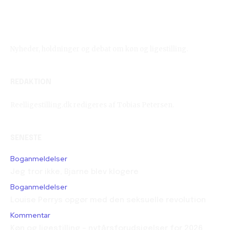
Reelligestilling.dk
Nyheder, holdninger og debat om køn og ligestilling.
REDAKTION
Reelligestilling.dk redigeres af Tobias Petersen.
SENESTE
Boganmeldelser
Jeg tror ikke, Bjarne blev klogere
Boganmeldelser
Louise Perrys opgør med den seksuelle revolution
Kommentar
Køn og ligestilling – nytårsforudsigelser for 2026