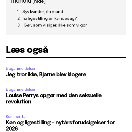
Indhold
[hide]
Syv kvinder, én mand
Er ligestilling en kvindesag?
Gør, som vi siger, ikke som vi gør
Læs også
Boganmeldelser
Jeg tror ikke, Bjarne blev klogere
Boganmeldelser
Louise Perrys opgør med den seksuelle
revolution
Kommentar
Køn og ligestilling – nytårsforudsigelser for
2026