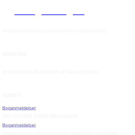
Reelligestilling.dk
Nyheder, holdninger og debat om køn og ligestilling.
REDAKTION
Reelligestilling.dk redigeres af Tobias Petersen.
SENESTE
Boganmeldelser
Jeg tror ikke, Bjarne blev klogere
Boganmeldelser
Louise Perrys opgør med den seksuelle revolution