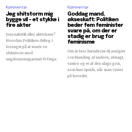
Kommentar
Kommentar
Jeg shitstorm mig
Goddag mand,
bygge vil – et stykke i
økseskaft: Politiken
fire akter
beder fem feminister
svare på, om der er
Journalistik eller aktivisme?
stadig er brug for
Hvordan Politiken deltog i
feminisme
forsøget på at starte en
Om at føre hænderne til ansigtet
shitstorm mod
i en blanding af undren, afmagt,
ungdomsmagasinet Vi Unge.
vantro og et af den slags grin,
som kun opstår, når man ryster
på hovedet.