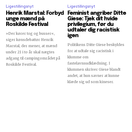
Ligestillingsnyt
Ligestillingsnyt
Henrik Marstal: Forbyd
Feminist angriber Ditte
unge mænd på
Giese: Tjek dit hvide
Roskilde Festival
privilegium, før du
udtaler dig racistisk
»Der kører tog og busser«,
igen
siger kønsdebattør Henrik
Politikens Ditte Giese beskyldes
Marstal, der mener, at mænd
for at udtale sig racistisk i
under 21 i to år skal nægtes
klumme om
adgang til campingområdet på
fastelavnsudklædning. I
Roskilde Festival.
klummen skriver Giese blandt
andet, at hun savner at kunne
klæde sig ud som kineser.