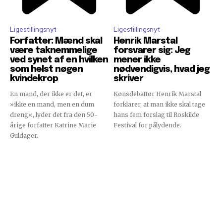
Ligestillingsnyt
Ligestillingsnyt
Forfatter: Mænd skal
Henrik Marstal
være taknemmelige
forsvarer sig: Jeg
ved synet af en hvilken
mener ikke
som helst nøgen
nødvendigvis, hvad jeg
kvindekrop
skriver
En mand, der ikke er det, er
Kønsdebattør Henrik Marstal
»ikke en mand, men en dum
forklarer, at man ikke skal tage
dreng«, lyder det fra den 50-
hans fem forslag til Roskilde
årige forfatter Katrine Marie
Festival for pålydende.
Guldager.