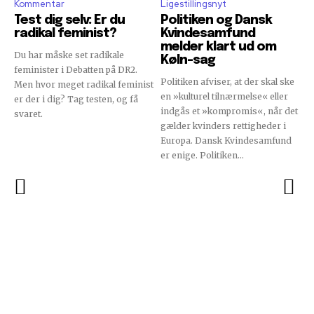
Kommentar
Ligestillingsnyt
Test dig selv: Er du
Politiken og Dansk
radikal feminist?
Kvindesamfund
melder klart ud om
Du har måske set radikale
Køln-sag
feminister i Debatten på DR2.
Politiken afviser, at der skal ske
Men hvor meget radikal feminist
en »kulturel tilnærmelse« eller
er der i dig? Tag testen, og få
indgås et »kompromis«, når det
svaret.
gælder kvinders rettigheder i
Europa. Dansk Kvindesamfund
er enige. Politiken...
Reelligestilling.dk