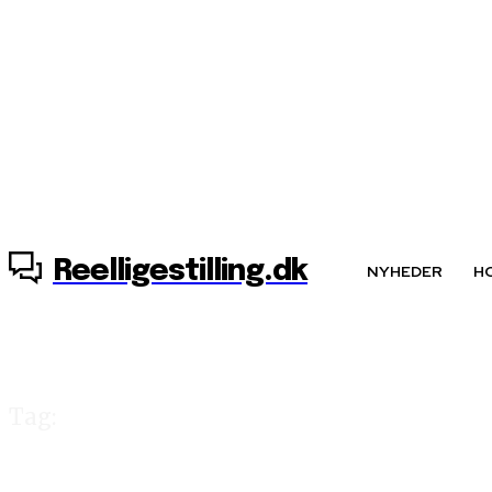
8. august, 2026
Reelligestilling.dk
NYHEDER
H
Tag:
Alternativet