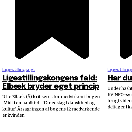
Ligestillingsnyt
Ligestillin
Ligestillingskongens fald:
Har du
Elbæk bryder eget princip
Under hasht
KVINFO-symp
Uffe Elbæk (Å) kritiseres for medvirken i bogen
brugt videns
'Midt i en paniktid - 12 nedslag i danskhed og
deltager i 
kultur'. Årsag: Ingen af bogens 12 medvirkende
er kvinder.