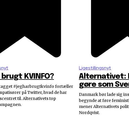
gsnyt
Ligestillingsnyt
 brugt KVINFO?
Alternativet:
gøre som Sve
agget #jegharbrugtkvinfo fortæller
atisører på Twitter, hvad de har
Danmark bør lade sig ins
centret til. Alternativets top
begynde at føre feministi
kampagnen.
mener Alternativets poli
Nordqvist.