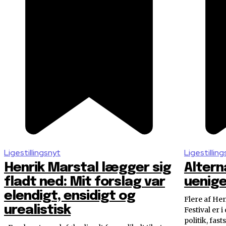
Ligestillingsnyt
Ligestillin
Henrik Marstal lægger sig
Alterna
fladt ned: Mit forslag var
uenige
elendigt, ensidigt og
Flere af Hen
urealistisk
Festival er 
politik, fast