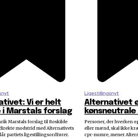
gsnyt
Ligestillingsnyt
tivet: Vi er helt
Alternativet 
 i Marstals forslag
kønsneutrale
rik Marstals forslag til Roskilde
Personer, der hverken op
i direkte modstrid med Alternativets
eller mænd, skal ikke kræ
slår partiets ligestillingsordfører.
cpr-numre, mener Altern