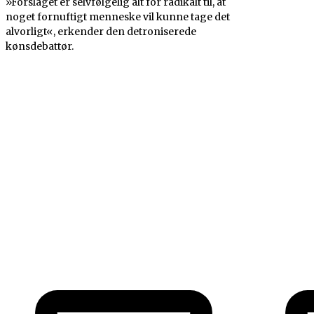
»Forslaget er selvfølgelig alt for radikalt til, at
noget fornuftigt menneske vil kunne tage det
alvorligt«, erkender den detroniserede
kønsdebattør.